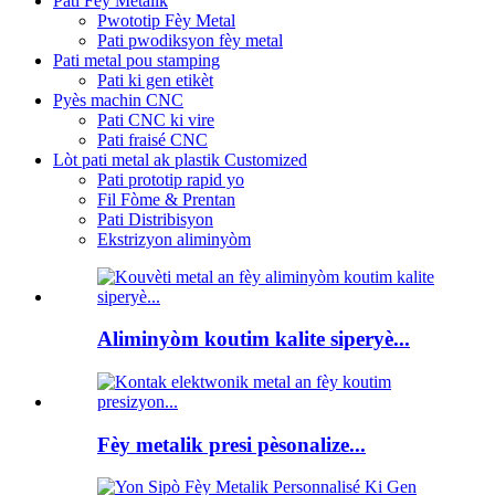
Pati Fèy Metalik
Pwototip Fèy Metal
Pati pwodiksyon fèy metal
Pati metal pou stamping
Pati ki gen etikèt
Pyès machin CNC
Pati CNC ki vire
Pati fraisé CNC
Lòt pati metal ak plastik Customized
Pati prototip rapid yo
Fil Fòme & Prentan
Pati Distribisyon
Ekstrizyon aliminyòm
Aliminyòm koutim kalite siperyè...
Fèy metalik presi pèsonalize...