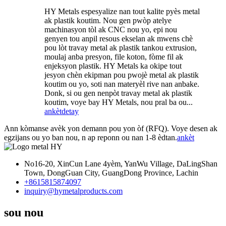
HY Metals espesyalize nan tout kalite pyès metal
ak plastik koutim. Nou gen pwòp atelye
machinasyon tòl ak CNC nou yo, epi nou
genyen tou anpil resous ekselan ak mwens chè
pou lòt travay metal ak plastik tankou extrusion,
moulaj anba presyon, file koton, fòme fil ak
enjeksyon plastik. HY Metals ka okipe tout
jesyon chèn ekipman pou pwojè metal ak plastik
koutim ou yo, soti nan materyèl rive nan anbake.
Donk, si ou gen nenpòt travay metal ak plastik
koutim, voye bay HY Metals, nou pral ba ou...
ankèt
detay
Ann kòmanse avèk yon demann pou yon òf (RFQ). Voye desen ak
egzijans ou yo ban nou, n ap reponn ou nan 1-8 èdtan.
ankèt
No16-20, XinCun Lane 4yèm, YanWu Village, DaLingShan
Town, DongGuan City, GuangDong Province, Lachin
+8615815874097
inquiry@hymetalproducts.com
sou nou