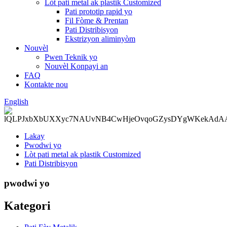
Lòt pati metal ak plastik Customized
Pati prototip rapid yo
Fil Fòme & Prentan
Pati Distribisyon
Ekstrizyon aliminyòm
Nouvèl
Pwen Teknik yo
Nouvèl Konpayi an
FAQ
Kontakte nou
English
Lakay
Pwodwi yo
Lòt pati metal ak plastik Customized
Pati Distribisyon
pwodwi yo
Kategori