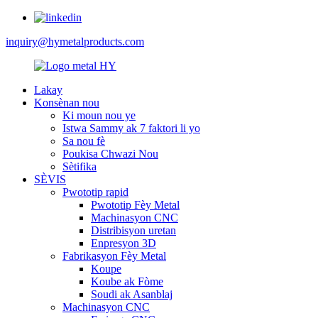
inquiry@hymetalproducts.com
Lakay
Konsènan nou
Ki moun nou ye
Istwa Sammy ak 7 faktori li yo
Sa nou fè
Poukisa Chwazi Nou
Sètifika
SÈVIS
Pwototip rapid
Pwototip Fèy Metal
Machinasyon CNC
Distribisyon uretan
Enpresyon 3D
Fabrikasyon Fèy Metal
Koupe
Koube ak Fòme
Soudi ak Asanblaj
Machinasyon CNC