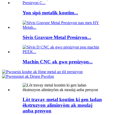
Yon sipò metalik koutim...
Sèvis Gravure Metal Presizyon...
Machin CNC ak gwo presizyon...
Lòt travay metal koutim ki gen ladan
èkstruzyon aliminyòm ak moulaj
anba presyon