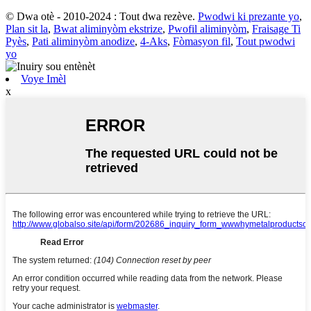
© Dwa otè - 2010-2024 : Tout dwa rezève.
Pwodwi ki prezante yo
,
Plan sit la
,
Bwat aliminyòm ekstrize
,
Pwofil aliminyòm
,
Fraisage Ti
Pyès
,
Pati aliminyòm anodize
,
4-Aks
,
Fòmasyon fil
,
Tout pwodwi
yo
Voye Imèl
x