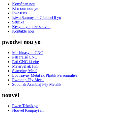
Konsènan nou
Ki moun nou ye
Pwosesis
Istwa Sammy ak 7 faktori li yo
Sètifika
Kesyon yo poze souvan
Kontakte nou
pwodwi nou yo
Machinasyon CNC
Pati fraisé CNC
Pati CNC ki vire
Materyèl ak Fini
Stamping Metal
Lòt Travay Metal ak Plastik Personnalisé
Pwototip Fèy Metal
Soudi ak Asanblaj Fèy Metalik
nouvèl
Pwen Teknik yo
Nouvèl Konpayi an