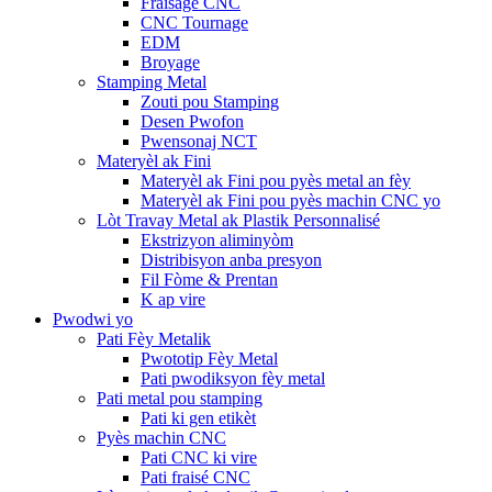
Fraisage CNC
CNC Tournage
EDM
Broyage
Stamping Metal
Zouti pou Stamping
Desen Pwofon
Pwensonaj NCT
Materyèl ak Fini
Materyèl ak Fini pou pyès metal an fèy
Materyèl ak Fini pou pyès machin CNC yo
Lòt Travay Metal ak Plastik Personnalisé
Ekstrizyon aliminyòm
Distribisyon anba presyon
Fil Fòme & Prentan
K ap vire
Pwodwi yo
Pati Fèy Metalik
Pwototip Fèy Metal
Pati pwodiksyon fèy metal
Pati metal pou stamping
Pati ki gen etikèt
Pyès machin CNC
Pati CNC ki vire
Pati fraisé CNC